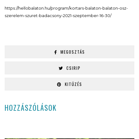
https://hellobalaton.hu/program/kortars-balaton-balaton-osz-
szerelem-szuret-badacsony-2021-szeptember-16-30/
MEGOSZTÁS
CSIRIP
KITŰZÉS
HOZZÁSZÓLÁSOK