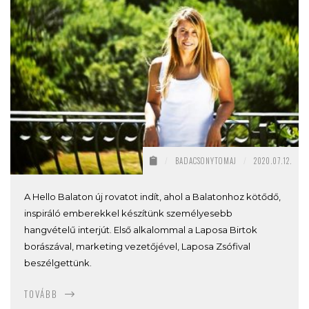
/
BADACSONYTOMAJ
/
2020.07.12.
A Hello Balaton új rovatot indít, ahol a Balatonhoz kötődő,
inspiráló emberekkel készítünk személyesebb
hangvételű interjút. Első alkalommal a Laposa Birtok
borászával, marketing vezetőjével, Laposa Zsófival
beszélgettünk.
TOVÁBB