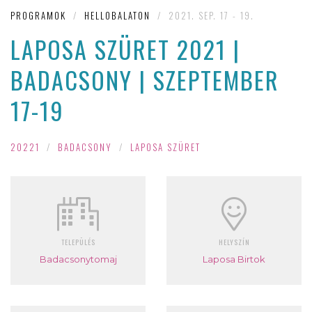
PROGRAMOK
/
HELLOBALATON
/
2021. SEP. 17 - 19.
LAPOSA SZÜRET 2021 |
BADACSONY | SZEPTEMBER
17-19
20221
/
BADACSONY
/
LAPOSA SZÜRET
TELEPÜLÉS
HELYSZÍN
Badacsonytomaj
Laposa Birtok