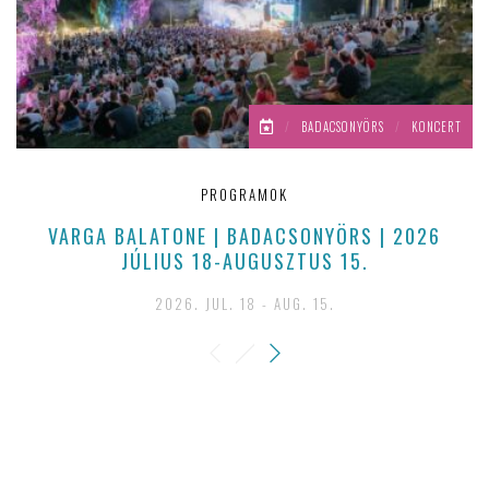
/
BADACSONYÖRS
/
KONCERT
PROGRAMOK
VARGA BALATONE | BADACSONYÖRS | 2026
M
JÚLIUS 18-AUGUSZTUS 15.
2026. JUL. 18 - AUG. 15.