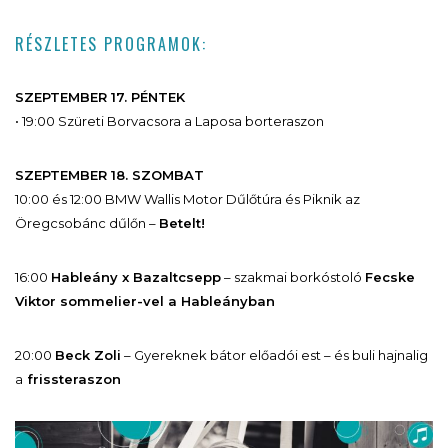
RÉSZLETES PROGRAMOK:
SZEPTEMBER 17. PÉNTEK
• 19:00 Szüreti Borvacsora a Laposa borteraszon
SZEPTEMBER 18. SZOMBAT
10:00 és 12:00 BMW Wallis Motor Dűlőtúra és Piknik az
Öregcsobánc dűlőn –
Betelt!
16:00
Hableány x Bazaltcsepp
– szakmai borkóstoló
Fecske
Viktor sommelier-vel a Hableányban
20:00
Beck Zoli
– Gyereknek bátor előadói est – és buli hajnalig
a
frissteraszon