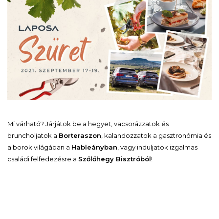
Mi várható? Járjátok be a hegyet, vacsorázzatok és
bruncholjatok a
Borteraszon
, kalandozzatok a gasztronómia és
a borok világában a
Hableányban
, vagy induljatok izgalmas
családi felfedezésre a
Szőlőhegy Bisztróból
!