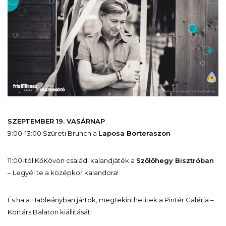
SZEPTEMBER 19. VASÁRNAP
9:00-13:00 Szüreti Brunch a
Laposa Borteraszon
11:00-tól KőKövön családi kalandjáték a
Szőlőhegy Bisztróban
– Legyél te a középkor kalandora!
És ha a Hableányban jártok, megtekinthetitek a Pintér Galéria –
Kortárs Balaton kiállítását!