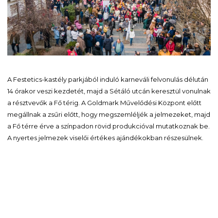
A Festetics-kastély parkjából induló karneváli felvonulás délután
14 órakor veszi kezdetét, majd a Sétáló utcán keresztül vonulnak
a résztvevők a Fő térig. A Goldmark Művelődési Központ előtt
megállnak a zsűri előtt, hogy megszemléljék a jelmezeket, majd
a Fő térre érve a színpadon rövid produkcióval mutatkoznak be.
A nyertes jelmezek viselői értékes ajándékokban részesülnek.