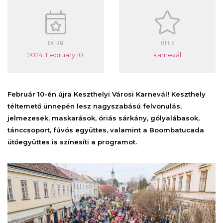
DÁTUM
TÍPUS
2024. February 10.
karnevál
Február 10-én újra Keszthelyi Városi Karnevál! Keszthely
téltemető ünnepén lesz nagyszabású felvonulás,
jelmezesek, maskarások, óriás sárkány, gólyalábasok,
tánccsoport, fúvós együttes, valamint a Boombatucada
ütőegyüttes is színesíti a programot.