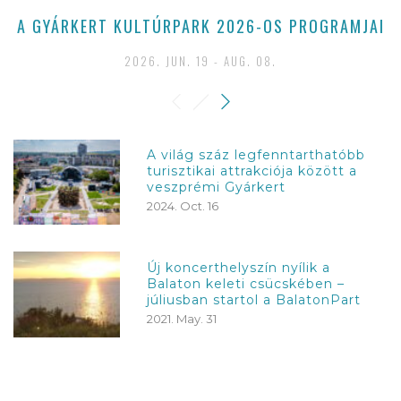
A GYÁRKERT KULTÚRPARK 2026-OS PROGRAMJAI
2026. JUN. 19 - AUG. 08.
A világ száz legfenntarthatóbb
turisztikai attrakciója között a
veszprémi Gyárkert
2024. Oct. 16
Új koncerthelyszín nyílik a
Balaton keleti csücskében –
júliusban startol a BalatonPart
2021. May. 31