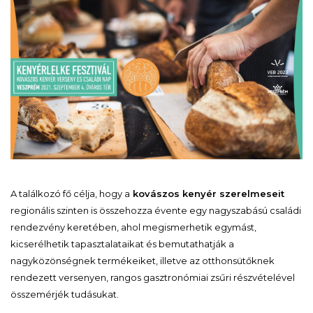
A találkozó fő célja, hogy a
kovászos kenyér szerelmeseit
regionális szinten is összehozza évente egy nagyszabású családi
rendezvény keretében, ahol megismerhetik egymást,
kicserélhetik tapasztalataikat és bemutathatják a
nagyközönségnek termékeiket, illetve az otthonsütőknek
rendezett versenyen, rangos gasztronómiai zsűri részvételével
összemérjék tudásukat.