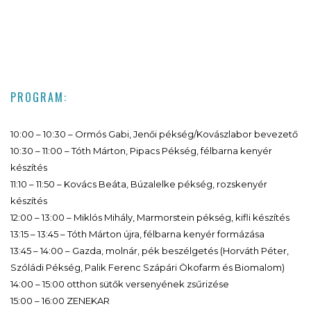
PROGRAM:
10:00 – 10:30 – Ormós Gabi, Jenői pékség/Kovászlabor bevezető
10:30 – 11:00 – Tóth Márton, Pipacs Pékség, félbarna kenyér
készítés
11:10 – 11:50 – Kovács Beáta, Búzalelke pékség, rozskenyér
készítés
12:00 – 13:00 – Miklós Mihály, Marmorstein pékség, kifli készítés
13:15 – 13:45 – Tóth Márton újra, félbarna kenyér formázása
13:45 – 14:00 – Gazda, molnár, pék beszélgetés (Horváth Péter,
Szóládi Pékség, Palik Ferenc Szápári Ökofarm és Biomalom)
14:00 – 15:00 otthon sütők versenyének zsűrizése
15:00 – 16:00 ZENEKAR