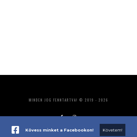
MINDEN JOG FENNTARTVA! © 2019 - 2026
Kövess minket a Facebookon!
Követem!
ADATKEZELÉS
IMPRESSZUM
MÉDIAAJÁNLAT