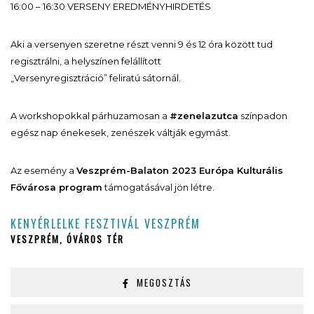
16:00 – 16:30 VERSENY EREDMÉNYHIRDETÉS
Aki a versenyen szeretne részt venni 9 és 12 óra között tud
regisztrálni, a helyszínen felállított
„Versenyregisztráció” feliratú sátornál.
A workshopokkal párhuzamosan a
#zenelazutca
színpadon
egész nap énekesek, zenészek váltják egymást.
Az esemény a
Veszprém-Balaton 2023 Európa Kulturális
Fővárosa program
támogatásával jön létre.
KENYÉRLELKE FESZTIVÁL VESZPRÉM
VESZPRÉM, ÓVÁROS TÉR
MEGOSZTÁS