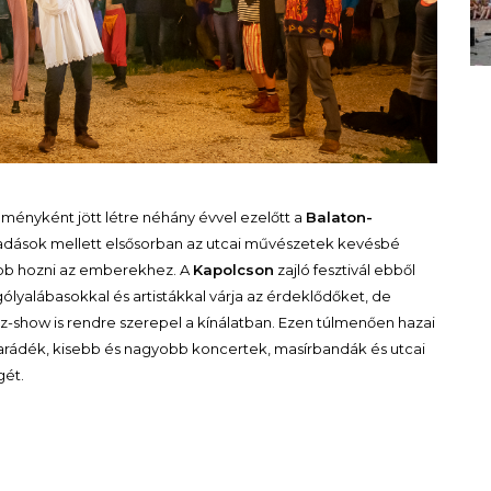
ményként jött létre néhány évvel ezelőtt a
Balaton-
előadások mellett elsősorban az utcai művészetek kevésbé
lebb hozni az emberekhez. A
Kapolcson
zajló fesztivál ebből
lyalábasokkal és artistákkal várja az érdeklődőket, de
z-show is rendre szerepel a kínálatban. Ezen túlmenően hazai
parádék, kisebb és nagyobb koncertek, masírbandák és utcai
ét.