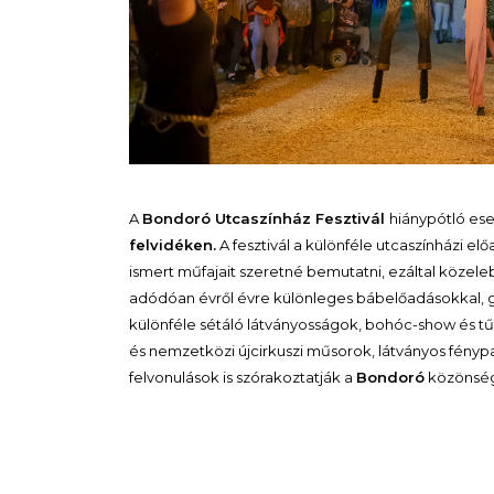
A
Bondoró Utcaszínház Fesztivál
hiánypótló ese
felvidéken.
A fesztivál a különféle utcaszínházi 
ismert műfajait szeretné bemutatni, ezáltal köze
adódóan évről évre különleges bábelőadásokkal, gó
különféle sétáló látványosságok, bohóc-show és tű
és nemzetközi újcirkuszi műsorok, látványos fény
felvonulások is szórakoztatják a
Bondoró
közönség