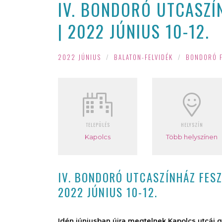
IV. BONDORÓ UTCASZÍN
| 2022 JÚNIUS 10-12.
2022 JÚNIUS
/
BALATON-FELVIDÉK
/
BONDORÓ F
TELEPÜLÉS
HELYSZÍN
Kapolcs
Több helyszínen
IV. BONDORÓ UTCASZÍNHÁZ FESZ
2022 JÚNIUS 10-12.
Idén júniusban újra megtelnek Kapolcs utcái g