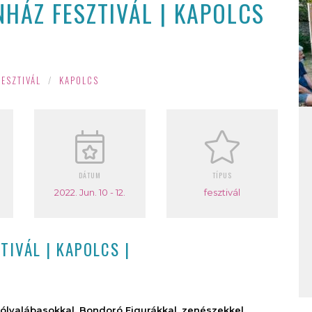
HÁZ FESZTIVÁL | KAPOLCS
ESZTIVÁL
/
KAPOLCS
DÁTUM
TÍPUS
2022. Jun. 10 - 12.
fesztivál
TIVÁL | KAPOLCS |
ólyalábasokkal, Bondoró Figurákkal, zenészekkel,