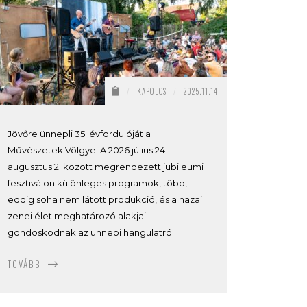
/
KAPOLCS
/
2025.11.14.
Jövőre ünnepli 35. évfordulóját a
Művészetek Völgye! A 2026 július 24 -
augusztus 2. között megrendezett jubileumi
fesztiválon különleges programok, több,
eddig soha nem látott produkció, és a hazai
zenei élet meghatározó alakjai
gondoskodnak az ünnepi hangulatról.
TOVÁBB