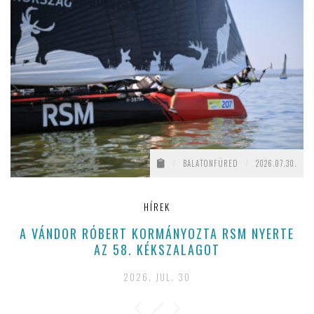
/
BALATONFÜRED
/
2026.07.30.
HÍREK
A VÁNDOR RÓBERT KORMÁNYOZTA RSM NYERTE
AZ 58. KÉKSZALAGOT
2026. JUL. 30