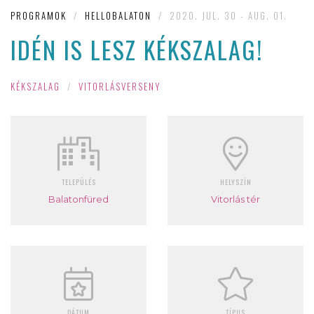
PROGRAMOK
/
HELLOBALATON
/
2020. JUL. 30 - AUG. 01.
IDÉN IS LESZ KÉKSZALAG!
KÉKSZALAG
/
VITORLÁSVERSENY
TELEPÜLÉS
HELYSZÍN
Balatonfüred
Vitorlás tér
DÁTUM
TÍPUS