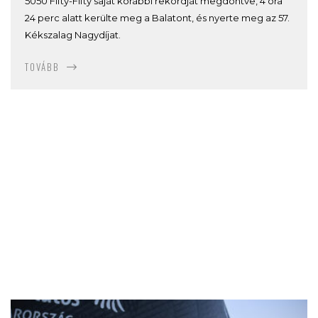
5050 Fifty-Fifty saját korábbi rekordját megdöntve, 4 óra
24 perc alatt kerülte meg a Balatont, és nyerte meg az 57.
Kékszalag Nagydíjat.
TOVÁBB