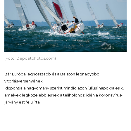
(Fotó: Depositphotos.com)
Bár Európa leghosszabb és a Balaton legnagyobb
vitorlásversenyének
időpontja a hagyomány szerint mindig azon júliusi napokra esik,
amelyek legközelebb esnek a teliholdhoz, idén a koronavírus-
járvány ezt felülírta.