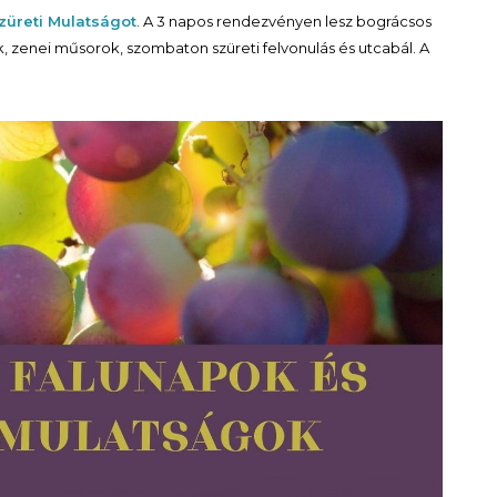
züreti Mulatságot
. A 3 napos rendezvényen lesz bográcsos
 zenei műsorok, szombaton szüreti felvonulás és utcabál. A