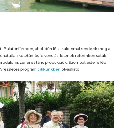
ött Balatonfüreden, ahol idén 18. alkalommal rendezik meg a
adhatatlan kosztümös felvonulás, lesznek reformkori séták,
irodalomi, zenei és tánc produkciók. Szombat este fellép
A részletes program
cikkünkben
olvasható.