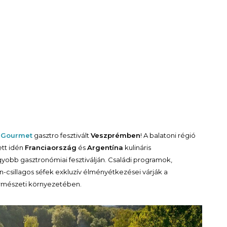
 Gourmet
gasztro fesztivált
Veszprémben
! A balatoni régió
ett idén
Franciaország
és
Argentína
kulináris
yobb gasztronómiai fesztiválján. Családi programok,
-csillagos séfek exkluzív élményétkezései várják a
rmészeti környezetében.