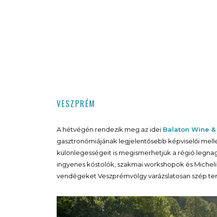
VESZPRÉM
A hétvégén rendezik meg az idei
Balaton Wine &
gasztronómiájának legjelentősebb képviselői mell
különlegességeit is megismerhetjük a régió legnag
ingyenes kóstolók, szakmai workshopok és Michelin
vendégeket Veszprémvölgy varázslatosan szép te