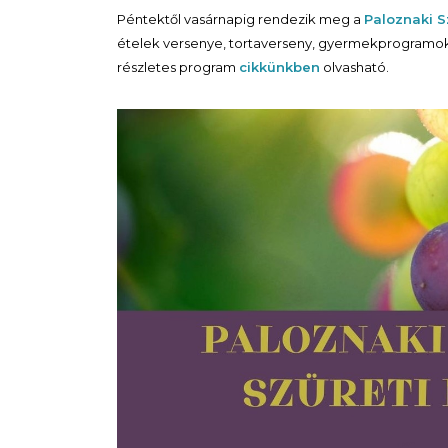
Péntektől vasárnapig rendezik meg a
Paloznaki S
ételek versenye, tortaverseny, gyermekprogramok,
részletes program
cikkünkben
olvasható.