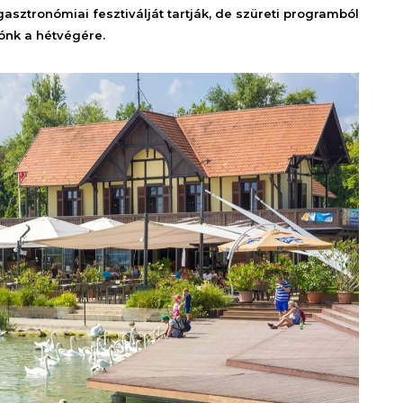
sztronómiai fesztiválját tartják, de szüreti programból
ónk a hétvégére.