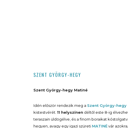
SZENT GYÖRGY-HEGY
Szent György-hegy Matiné
Idén először rendezik meg a
Szent György-hegy 
kistestvérét.
11 helyszínen
déltől este 8-ig élvezh
teraszain üldögélve, és a finom boraikat kóstolgatv
hegyen, avagy egy igazi szüreti
MATINÉ
vár azokra,