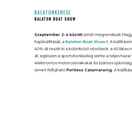
BALATONKENESE
BALATON BOAT SHOW
Szeptember 2-4 között
ismét megrendezik Magya
hajókiállítását, a
Balaton Boat Show
-t. A kiállítá
40%-át teszik ki a különböző vitorlások: a 45 lába
át, egészen a sportvitorlásokig szinte a teljes hazai 
elektromos motorcsónakokat és számos újdonságot 
ismert felfújható
Portless Catamaranig.
A kiállítá