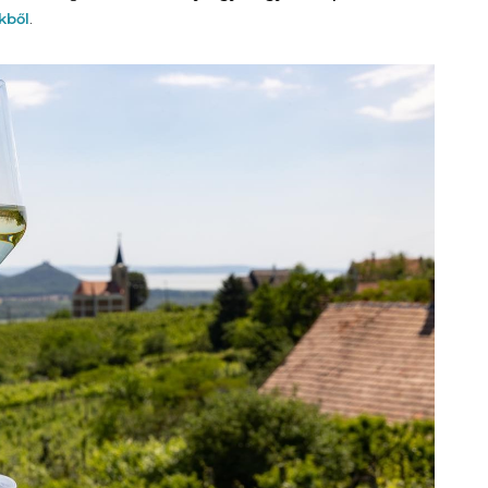
kből
.