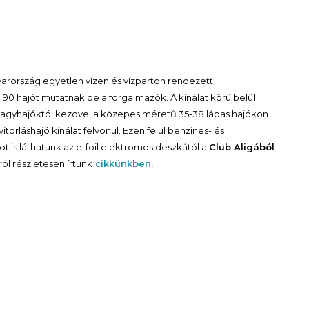
rország egyetlen vízen és vízparton rendezett
son 90 hajót mutatnak be a forgalmazók. A kínálat körülbelül
s nagyhajóktól kezdve, a közepes méretű 35-38 lábas hajókon
vitorláshajó kínálat felvonul. Ezen felül benzines- és
is láthatunk az e-foil elektromos deszkától a
Club Aligából
sról részletesen írtunk
cikkünkben.