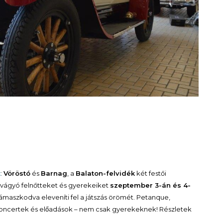
t
:
Vöröstó
és
Barnag
, a
Balaton-felvidék
két festői
ni vágyó felnőtteket és gyerekeiket
szeptember 3-án és 4-
ámaszkodva eleveníti fel a játszás örömét. Petanque,
koncertek és előadások – nem csak gyerekeknek! Részletek