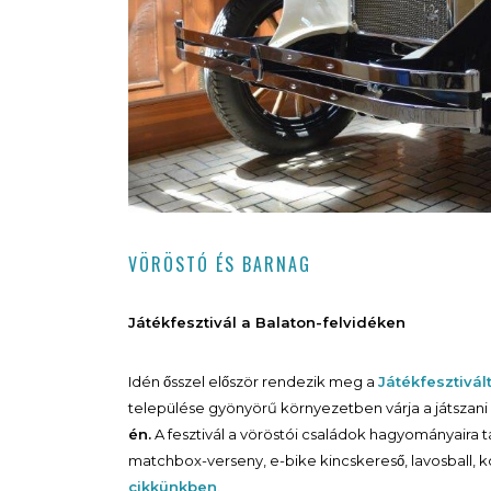
VÖRÖSTÓ ÉS BARNAG
Játékfesztivál a Balaton-felvidéken
Idén ősszel először rendezik meg a
Játékfesztivál
települése gyönyörű környezetben várja a játsza
én.
A fesztivál a vöröstói családok hagyományaira t
matchbox-verseny, e-bike kincskereső, lavosball, 
cikkünkben
.