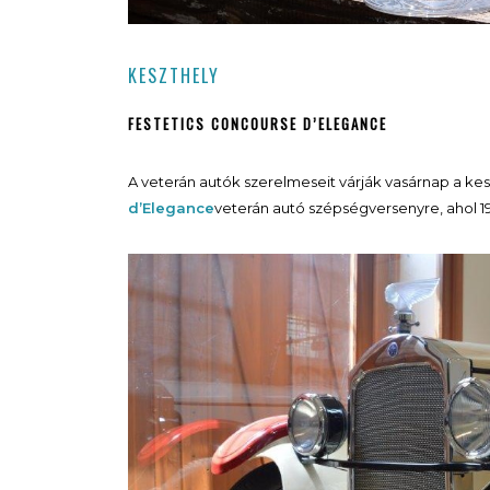
KESZTHELY
FESTETICS CONCOURSE D’ELEGANCE
A veterán autók szerelmeseit várják vasárnap a kes
d’Elegance
veterán autó szépségversenyre, ahol 1