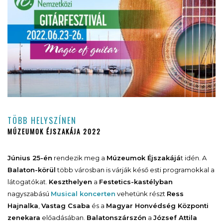
TÖBB HELYSZÍNEN
MÚZEUMOK ÉJSZAKÁJA 2022
Június 25-én
rendezik meg a
Múzeumok Éjszakájá
t idén. A
Balaton-körül
több városban is várják késő esti programokkal a
látogatókat.
Keszthelyen
a
Festetics-kastélyban
nagyszabású
Musical koncerten
vehetünk részt
Ress
Hajnalka
,
Vastag Csaba
és a
Magyar Honvédség Központi
zenekara
előadásában.
Balatonszárszón
a
József Attila