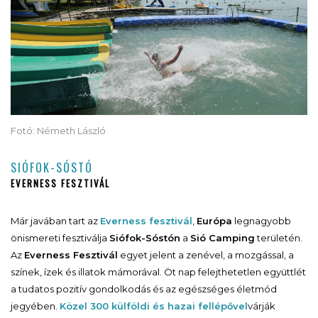
Fotó: Németh László
SIÓFOK-SÓSTÓ
EVERNESS FESZTIVÁL
Már javában tart az
Everness fesztivál
,
Európa
legnagyobb
önismereti fesztiválja
Siófok-Sóstón
a
Sió Camping
területén.
Az
Everness Fesztivál
egyet jelent a zenével, a mozgással, a
színek, ízek és illatok mámorával. Öt nap felejthetetlen együttlét
a tudatos pozitív gondolkodás és az egészséges életmód
jegyében.
Közel 300 külföldi és hazai fellépővel
várják