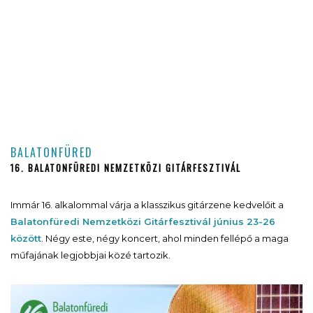
BALATONFÜRED
16. BALATONFÜREDI NEMZETKÖZI GITÁRFESZTIVÁL
Immár 16. alkalommal várja a klasszikus gitárzene kedvelőit a
Balatonfüredi Nemzetközi Gitárfesztivál június 23-26
között
. Négy este, négy koncert, ahol minden fellépő a maga
műfajának legjobbjai közé tartozik.