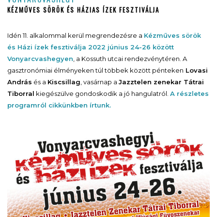
KÉZMŰVES SÖRÖK ÉS HÁZIAS ÍZEK FESZTIVÁLJA
Idén 11. alkalommal kerül megrendezésre a
Kézműves sörök
és Házi ízek fesztiválja 2022 június 24-26 között
Vonyarcvashegyen
, a Kossuth utcai rendezvénytéren. A
gasztronómiai élményeken túl többek között pénteken
Lovasi
András
és a
Kiscsillag
, vasárnap a
Jazztelen zenekar Tátrai
Tiborral
kiegészülve gondoskodik a jó hangulatról.
A részletes
programról cikkünkben írtunk.