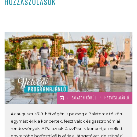
HOZZÁSZÓLÁSOK
/
BALATON KÖRÜL
/
HÉTVÉGI AJÁNLÓ
Az augusztus 7-9. hétvégén is pezseg a Balaton: a tó körül
egymást érik a koncertek, fesztiválok és gasztronómiai
rendezvények. A Paloznaki JazzPiknik koncertjei mellett
egyre több borfesztivál is várja a látogatókat, de színházi