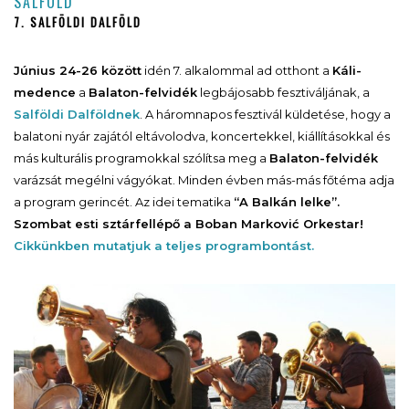
SALFÖLD
7. SALFÖLDI DALFÖLD
Június 24-26 között
idén 7. alkalommal ad otthont a
Káli-
medence
a
Balaton-felvidék
legbájosabb fesztiváljának, a
Salföldi Dalföldnek
. A háromnapos fesztivál küldetése, hogy a
balatoni nyár zajától eltávolodva, koncertekkel, kiállításokkal és
más kulturális programokkal szólítsa meg a
Balaton-felvidék
varázsát megélni vágyókat. Minden évben más-más főtéma adja
a program gerincét. Az idei tematika
“A Balkán lelke”.
Szombat esti sztárfellépő a Boban Marković Orkestar!
Cikkünkben mutatjuk a teljes programbontást.