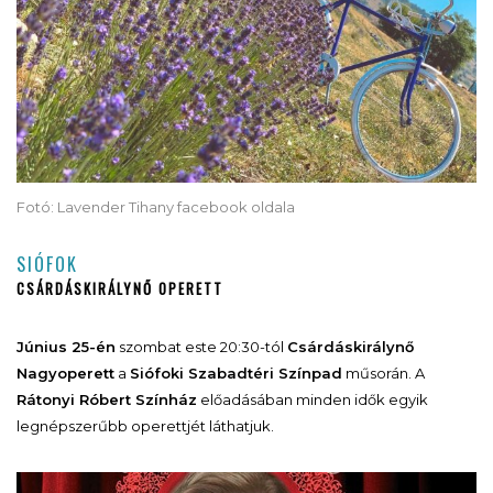
Fotó: Lavender Tihany facebook oldala
SIÓFOK
CSÁRDÁSKIRÁLYNŐ OPERETT
Június 25-én
szombat este 20:30-tól
Csárdáskirálynő
Nagyoperett
a
Siófoki Szabadtéri Színpad
műsorán. A
Rátonyi Róbert Színház
előadásában minden idők egyik
legnépszerűbb operettjét láthatjuk.