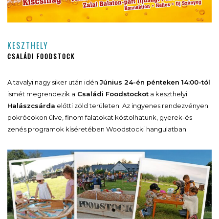
KESZTHELY
CSALÁDI FOODSTOCK
A tavalyi nagy siker után idén
Június 24-én pénteken 14:00-tól
ismét megrendezik a
Családi Foodstockot
a keszthelyi
Halászcsárda
előtti zöld területen. Az ingyenes rendezvényen
pokrócokon ülve, finom falatokat kóstolhatunk, gyerek-és
zenés programok kíséretében Woodstocki hangulatban.