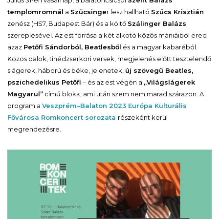
Július 31-én vasárnap, a balatoncsicsói
Szent Balázs
templomromnál
a
Szűcsinge
r lesz hallható
Szűcs Krisztián
zenész (HS7, Budapest Bár) és a költő
Szálinger Balázs
szereplésével. Az est forrása a két alkotó közös mániáiból ered
azaz
Petőfi Sándorból, Beatlesből
és a magyar kabaréból.
Közös dalok, tinédzserkori versek, megjelenés előtt tesztelendő
slágerek, háború és béke, jelenetek,
új szövegű Beatles,
pszichedelikus Petőfi
– és az est végén a
„Világslágerek
Magyarul”
című blokk, ami után szem nem marad szárazon. A
program a
Veszprém–Balaton 2023 Európa Kulturális
Fővárosa Romkoncert sorozata
részeként kerül
megrendezésre.