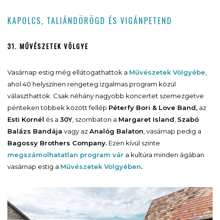
KAPOLCS, TALIÁNDÖRÖGD ÉS VIGÁNPETEND
31. MŰVÉSZETEK VÖLGYE
Vasárnap estig még ellátogathattok a
Művészetek Völgyébe
,
ahol 40 helyszínen rengeteg izgalmas program közül
választhattok. Csak néhány nagyobb koncertet szemezgetve
pénteken többek között fellép
Péterfy Bori & Love Band,
az
Esti Kornél
és a
30Y
, szombaton a
Margaret Island
,
Szabó
Balázs Bandája
vagy az
Analóg Balaton
, vasárnap pedig a
Bagossy Brothers Company.
Ezen kívül szinte
megszámolhatatlan program vár
a kultúra minden ágában
vasárnap estig a
Művészetek Völgyében
.