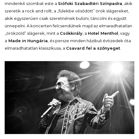
mindenkit szombat este a
Siófoki Szabadtéri Színpadra
, akik
szeretik a rock and rollt, a „fülekbe vésődött” örök slágereket,
akik egyszerűen csak szeretnének bulizni, táncolni és együtt
ünnepelni. A koncerten felcsendülnek majd az elmaradhatatlan
„örökzöld” slágerek, mint a
Csókkirály
, a
Hotel Menthol
, vagy
a
Made in Hungária
, és persze minden házibuli évtizedek óta
elmaradhatatlan klasszikusa, a
Csavard fel a szőnyeget
.