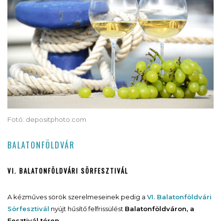
Fotó: depositphoto.com
BALATONFÖLDVÁR
VI. BALATONFÖLDVÁRI SÖRFESZTIVÁL
A kézműves sörök szerelmeseinek pedig a
VI. Balatonföldvári
Sörfesztivál
nyújt hűsítő felfrissülést
Balatonföldváron, a
Fesztivál téren.