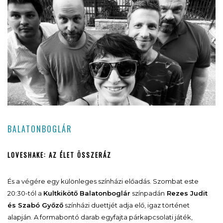
BALATONBOGLÁR
LOVESHAKE: AZ ÉLET ÖSSZERÁZ
És a végére egy különleges színházi előadás. Szombat este
20:30-tól a
Kultkikötő Balatonboglár
színpadán
Rezes Judit
és Szabó Győző
színházi duettjét adja elő, igaz történet
alapján. A formabontó darab egyfajta párkapcsolati játék,