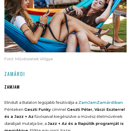
Fotó: Művészetek Völgye
ZAMÁRDI
ZAMJAM
Elindult a Balaton legújabb fesztiválja a
ZamJam
Zamárdiban
.
Pénteken
Geszti Funky
címmel
Geszti Péter, Váczi Eszterrel
és a Jazz + Az
fúvósaival kiegészülve a művész életművének
darabjait mutatja be, a
Jazz + Az és a Rapülők programját is
megidézve.
Előtte egy igazi, hazai