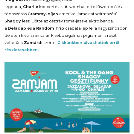
legenda,
Charlie
koncertezik.
A
szombat este főszereplője a
többszörös
Grammy-díjas
amerikai-jamaicai származású
Shaggy
lesz. Előtte az osztrák roma-jazz-elektro banda,
a
Deladap
és a
Random Trip
csapata lép fel a nagyszínpadon,
de eten kívül számtalan kisebb izgalmas prgramon is részt
vehetünk
Zamárdi
szerte.
Cikkünkben olvashattok erről
részletesebben.