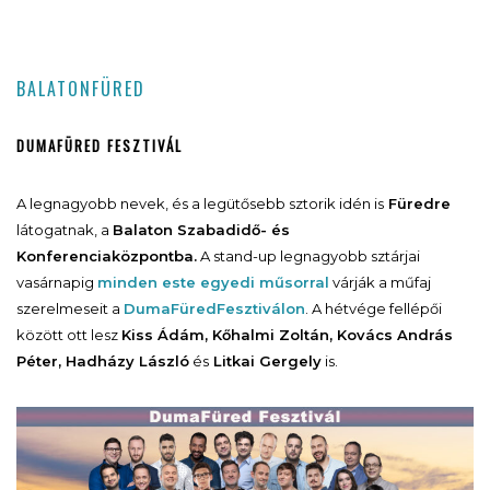
BALATONFÜRED
DUMAFÜRED FESZTIVÁL
A legnagyobb nevek, és a legütősebb sztorik idén is
Füredre
látogatnak, a
Balaton Szabadidő- és
Konferenciaközpontba.
A stand-up legnagyobb sztárjai
vasárnapig
minden este egyedi műsorral
várják a műfaj
szerelmeseit a
DumaFüred
Fesztiválon
. A hétvége fellépői
között ott lesz
Kiss Ádám, Kőhalmi Zoltán, Kovács András
Péter, Hadházy László
és
Litkai Gergely
is.