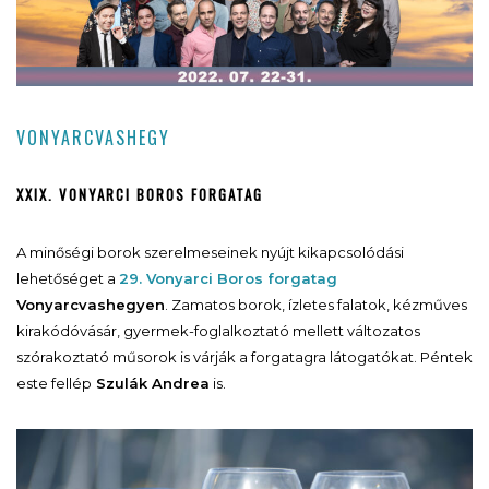
VONYARCVASHEGY
XXIX. VONYARCI BOROS FORGATAG
A minőségi borok szerelmeseinek nyújt kikapcsolódási
lehetőséget a
29. Vonyarci Boros forgatag
Vonyarcvashegyen
. Zamatos borok, ízletes falatok, kézműves
kirakódóvásár, gyermek-foglalkoztató mellett változatos
szórakoztató műsorok is várják a forgatagra látogatókat. Péntek
este fellép
Szulák Andrea
is.