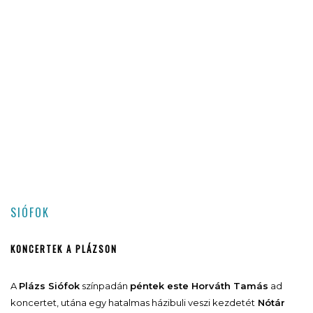
SIÓFOK
KONCERTEK A PLÁZSON
A
Plázs Siófok
színpadán
péntek este Horváth Tamás
ad
koncertet, utána egy hatalmas házibuli veszi kezdetét
Nótár