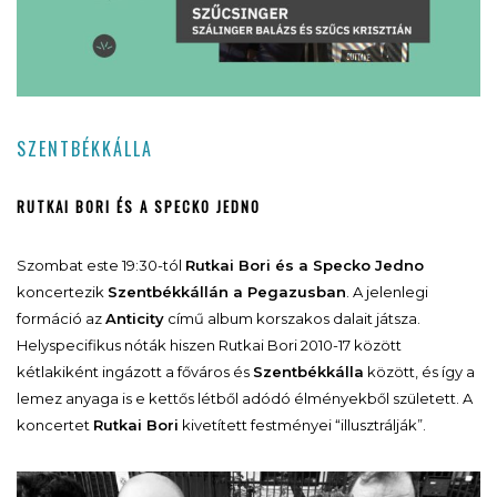
SZENTBÉKKÁLLA
RUTKAI BORI ÉS A SPECKO JEDNO
Szombat este 19:30-tól
Rutkai Bori és a Specko Jedno
koncertezik
Szentbékkállán a Pegazusban
. A jelenlegi
formáció az
Anticity
című album korszakos dalait játsza.
Helyspecifikus nóták hiszen Rutkai Bori 2010-17 között
kétlakiként ingázott a főváros és
Szentbékkálla
között, és így a
lemez anyaga is e kettős létből adódó élményekből született. A
koncertet
Rutkai Bori
kivetített festményei “illusztrálják”.