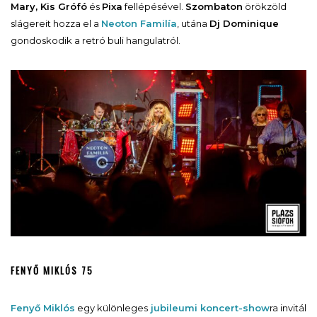
Mary, Kis Grófó
és
Pixa
fellépésével.
Szombaton
örökzöld
slágereit hozza el a
Neoton Familía
, utána
Dj Dominique
gondoskodik a retró buli hangulatról.
FENYŐ MIKLÓS 75
Fenyő Miklós
egy különleges
jubileumi koncert-show
ra invitál