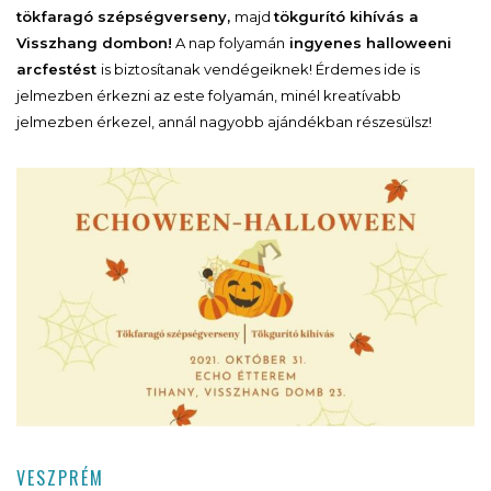
tökfaragó szépségverseny,
majd
tökgurító kihívás a
Visszhang dombon!
A nap folyamán
ingyenes halloweeni
arcfestést
is biztosítanak vendégeiknek! Érdemes ide is
jelmezben érkezni az este folyamán, minél kreatívabb
jelmezben érkezel, annál nagyobb ajándékban részesülsz!
VESZPRÉM