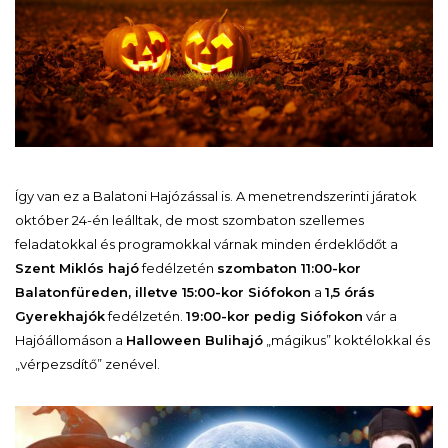
Így van ez a Balatoni Hajózással is. A menetrendszerinti járatok
október 24-én leálltak, de most szombaton szellemes
feladatokkal és programokkal várnak minden érdeklődőt a
Szent Miklós hajó
fedélzetén
szombaton 11:00-kor
Balatonfüreden, illetve 15:00-kor Siófokon
a
1,5 órás
Gyerekhajók
fedélzetén.
19:00-kor pedig Siófokon
vár a
Hajóállomáson a
Halloween Bulihajó
„mágikus” koktélokkal és
„vérpezsdítő” zenével.