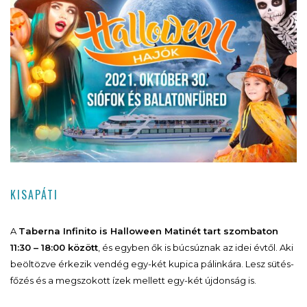
KISAPÁTI
A
Taberna Infinito is Halloween Matinét tart szombaton
11:30 – 18:00 között
, és egyben ők is búcsúznak az idei évtől. Aki
beöltözve érkezik vendég egy-két kupica pálinkára. Lesz sütés-
főzés és a megszokott ízek mellett egy-két újdonság is.