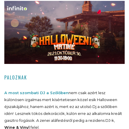
PALOZNAK
A most szombati DJ a Szőlőben
nem csak azért lesz
különösen izgalmas mert kísértetiesen közel esik Halloween
éjszakájához, hanem azért is, mert ez az utolsó Dj a szőlőben
idén! Lesznek tökös dekorációk, külön erre az alkalomra kreált
gasztro fogások. A zenei aláfestésről pedig a rezidens DJ-k,
Wine & Vinyl
felel.