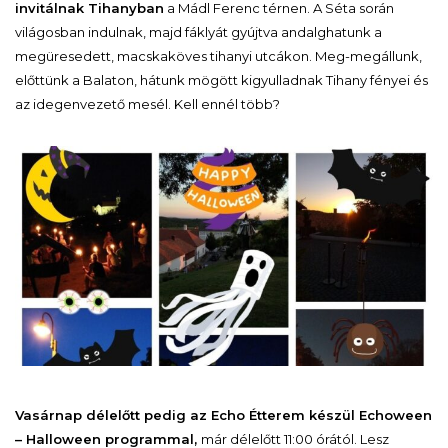
invitálnak Tihanyban
a Mádl Ferenc térnen. A Séta során
világosban indulnak, majd fáklyát gyújtva andalghatunk a
megüresedett, macskaköves tihanyi utcákon. Meg-megállunk,
előttünk a Balaton, hátunk mögött kigyulladnak Tihany fényei és
az idegenvezető mesél. Kell ennél több?
Vasárnap délelőtt pedig az Echo Étterem készül Echoween
– Halloween programmal,
már délelőtt 11:00 órától. Lesz