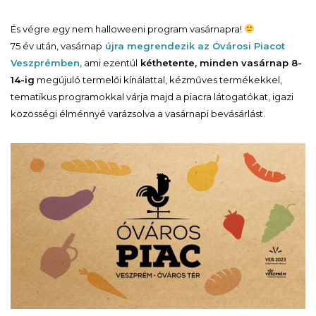
És végre egy nem halloweeni program vasárnapra!
75 év után, vasárnap
újra megrendezik az Óvárosi Piacot
Veszprémben,
ami ezentúl
kéthetente, minden vasárnap 8-
14-ig
megújuló termelői kínálattal, kézműves termékekkel,
tematikus programokkal várja majd a piacra látogatókat, igazi
közösségi élménnyé varázsolva a vasárnapi bevásárlást.