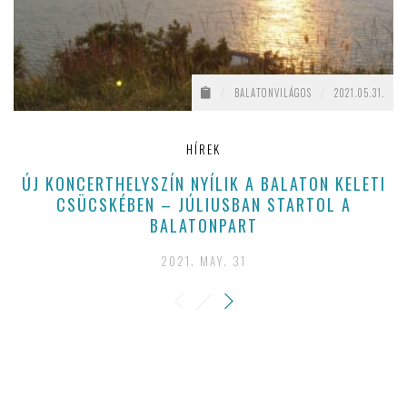
/
BALATONVILÁGOS
/
2021.05.31.
HÍREK
ÚJ KONCERTHELYSZÍN NYÍLIK A BALATON KELETI
M
CSÜCSKÉBEN – JÚLIUSBAN STARTOL A
BALATONPART
2021. MAY. 31