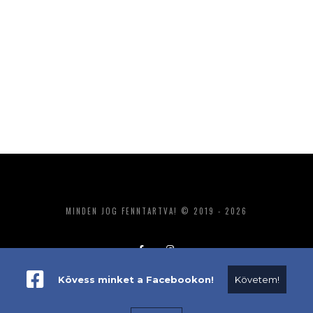
MINDEN JOG FENNTARTVA! © 2019 - 2026
Kövess minket a Facebookon!
Követem!
ADATKEZELÉS
IMPRESSZUM
MÉDIAAJÁNLAT