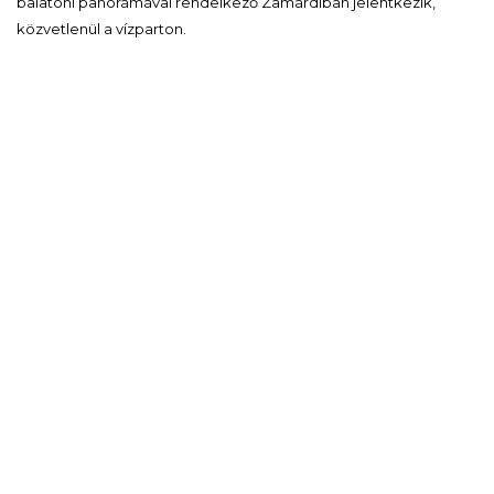
balatoni panorámával rendelkező Zamárdiban jelentkezik,
közvetlenül a vízparton.