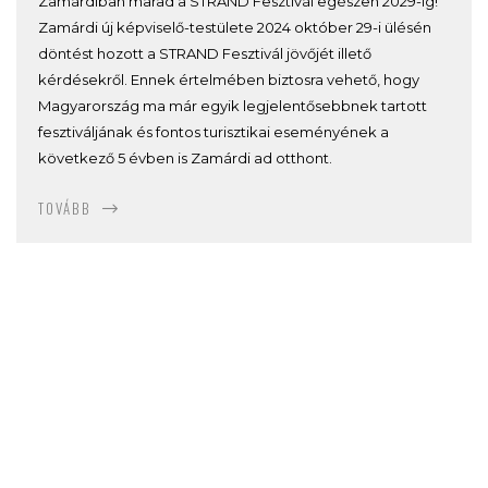
Zamárdiban marad a STRAND Fesztivál egészen 2029-ig!
Zamárdi új képviselő-testülete 2024 október 29-i ülésén
döntést hozott a STRAND Fesztivál jövőjét illető
kérdésekről. Ennek értelmében biztosra vehető, hogy
Magyarország ma már egyik legjelentősebbnek tartott
fesztiváljának és fontos turisztikai eseményének a
következő 5 évben is Zamárdi ad otthont.
TOVÁBB