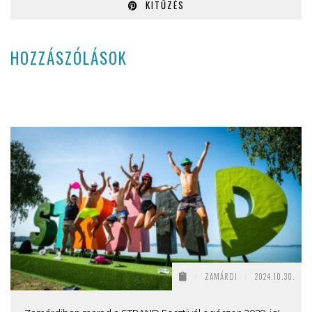
KITŰZÉS
HOZZÁSZÓLÁSOK
/
ZAMÁRDI
/
2024.10.30.