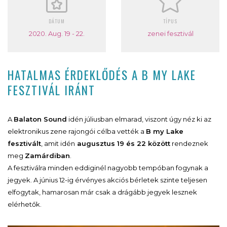
DÁTUM
TÍPUS
2020. Aug. 19 - 22.
zenei fesztivál
HATALMAS ÉRDEKLŐDÉS A B MY LAKE
FESZTIVÁL IRÁNT
A
Balaton Sound
idén júliusban elmarad, viszont úgy néz ki az
elektronikus zene rajongói célba vették a
B my Lake
fesztivált
, amit idén
augusztus 19 és 22 között
rendeznek
meg
Zamárdiban
.
A fesztiválra minden eddiginél nagyobb tempóban fogynak a
jegyek. A június 12-ig érvényes akciós bérletek szinte teljesen
elfogytak, hamarosan már csak a drágább jegyek lesznek
elérhetők.