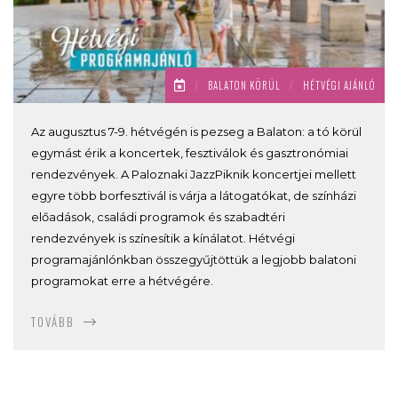
/
BALATON KÖRÜL
/
HÉTVÉGI AJÁNLÓ
Az augusztus 7-9. hétvégén is pezseg a Balaton: a tó körül
egymást érik a koncertek, fesztiválok és gasztronómiai
rendezvények. A Paloznaki JazzPiknik koncertjei mellett
egyre több borfesztivál is várja a látogatókat, de színházi
előadások, családi programok és szabadtéri
rendezvények is színesítik a kínálatot. Hétvégi
programajánlónkban összegyűjtöttük a legjobb balatoni
programokat erre a hétvégére.
TOVÁBB