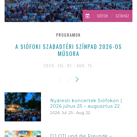
/
SIÓFOK
/
SZÍNHÁZ
PROGRAMOK
A SIÓFOKI SZABADTÉRI SZÍNPAD 2026-OS
E
MŰSORA
2026. JUL. 01 - AUG. 15.
Nyáresti koncertek Siófokon |
2026 július 25 – augusztus 22.
2026. Jul. 25 - Aug. 22.
DJ OTI und die Freunde –