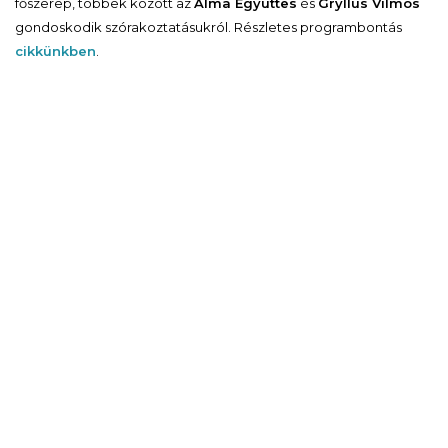
főszerep, többek között az
Alma Együttes
és
Gryllus Vilmos
gondoskodik szórakoztatásukról. Részletes programbontás
cikkünkben
.