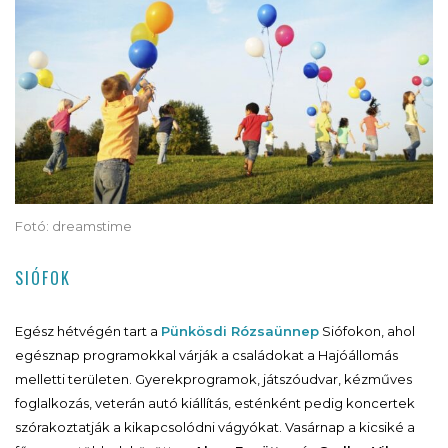
Fotó: dreamstime
SIÓFOK
Egész hétvégén tart a
Pünkösdi Rózsaünnep
Siófokon, ahol
egésznap programokkal várják a családokat a Hajóállomás
melletti területen. Gyerekprogramok, játszóudvar, kézműves
foglalkozás, veterán autó kiállítás, esténként pedig koncertek
szórakoztatják a kikapcsolódni vágyókat. Vasárnap a kicsiké a