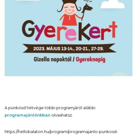
A pünkösd hétvége többi programjáról alábbi
programajánlónkban
olvashatsz.
https://hellobalaton.hu/program/programajanlo-punkosd-