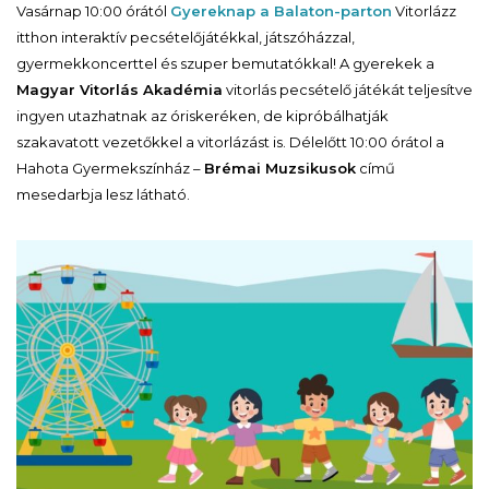
Vasárnap 10:00 órától
Gyereknap a Balaton-parton
Vitorlázz
itthon interaktív pecsételőjátékkal, játszóházzal,
gyermekkoncerttel és szuper bemutatókkal! A gyerekek a
Magyar Vitorlás Akadémia
vitorlás pecsételő játékát teljesítve
ingyen utazhatnak az óriskeréken, de kipróbálhatják
szakavatott vezetőkkel a vitorlázást is. Délelőtt 10:00 órátol a
Hahota Gyermekszínház –
Brémai Muzsikusok
című
mesedarbja lesz látható.