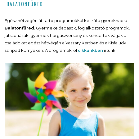
BALATONFÜRED
Egész hétvégén át tartó programokkal készül a gyereknapra
Balatonfüred
. Gyermekelőadások, foglalkoztató programok,
játszóházak, gyermek horgászverseny és koncertek várják a
családokat egész hétvégén a Vaszary Kertben és a Kisfaludy
színpad környékén. A programokról
cikkünkben
írtunk.