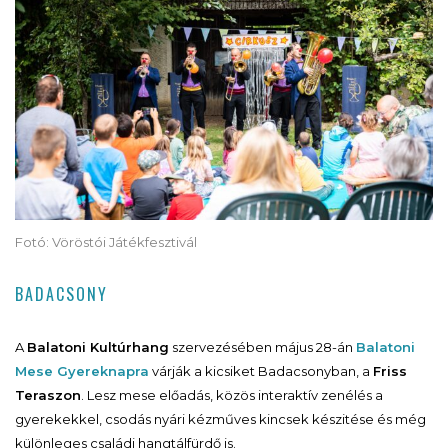
Fotó: Vöröstói Játékfesztivál
BADACSONY
A
Balatoni Kultúrhang
szervezésében május 28-án
Balatoni
Mese Gyereknapra
várják a kicsiket Badacsonyban, a
Friss
Teraszon
. Lesz mese előadás, közös interaktív zenélés a
gyerekekkel, csodás nyári kézműves kincsek készitése és még
különleges családi hangtálfürdő is.