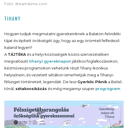
Fotó: dreamstime.com
TIHANY
Hogyan tudjuk megmutatni gyerekeinknek a Balaton-felvidéki
tájat és épített örökségét úgy, hogy az egy örömteli felfedező
kaland legyen?
A
TÁJTÉKA
és a helyi közösségek közös szervezésében
megvalósuló
tihanyi gyereknapon
játékos foglalkozásokon,
kézműves programokon vehetünk részt Tihany ikonikus
helyszínein, és vezetett sétákon ismerhetjük meg a Tihanyi-
félsziget történeteit, legendáit. De lesz
Gyerkőc Piknik
a Belső-
tónál,
sétakocsikázás
és még megannyi szuper
progrogram
.