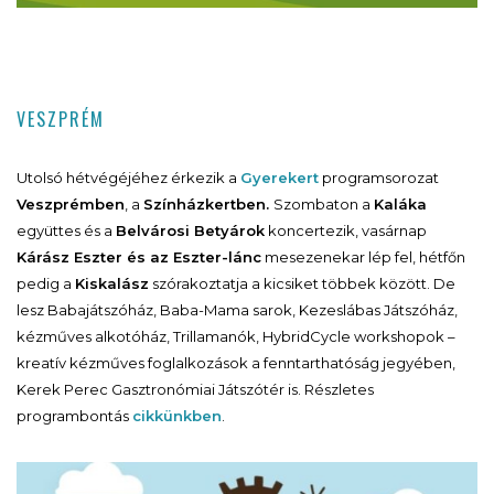
VESZPRÉM
Utolsó hétvégéjéhez érkezik a
Gyerekert
programsorozat
Veszprémben
, a
Színházkertben.
Szombaton a
Kaláka
együttes és a
Belvárosi Betyárok
koncertezik, vasárnap
Kárász Eszter és az Eszter-lánc
mesezenekar lép fel, hétfőn
pedig a
Kiskalász
szórakoztatja a kicsiket többek között. De
lesz Babajátszóház, Baba-Mama sarok, Kezeslábas Játszóház,
kézműves alkotóház, Trillamanók, HybridCycle workshopok –
kreatív kézműves foglalkozások a fenntarthatóság jegyében,
Kerek Perec Gasztronómiai Játszótér is. Részletes
programbontás
cikkünkben
.