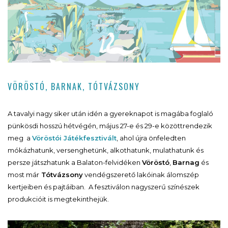
VÖRÖSTÓ, BARNAK, TÓTVÁZSONY
A tavalyi nagy siker után idén a gyereknapot is magába foglaló
pünkösdi hosszú hétvégén, május 27-e és 29-e közöttrendezik
meg a
Vöröstói Játékfesztivált
, ahol újra önfeledten
mókázhatunk, versenghetünk, alkothatunk, mulathatunk és
persze játszhatunk a Balaton-felvidéken
Vöröstó
,
Barnag
és
most már
Tótvázsony
vendégszerető lakóinak álomszép
kertjeiben és pajtáiban. A fesztiválon nagyszerű színészek
produkcióit is megtekinthejük.