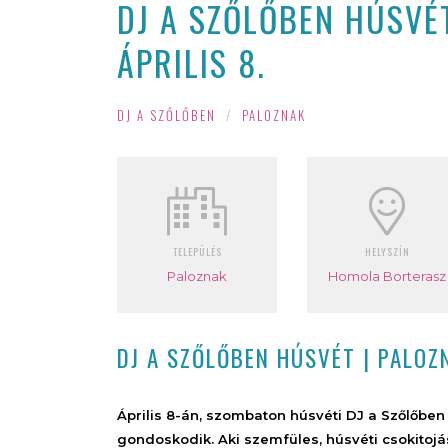
DJ A SZŐLŐBEN HÚSVÉT
ÁPRILIS 8.
DJ A SZŐLŐBEN
/
PALOZNAK
TELEPÜLÉS
HELYSZÍN
Paloznak
Homola Borterasz
DJ A SZŐLŐBEN HÚSVÉT | PALOZN
Április 8-án, szombaton húsvéti DJ a Szőlőben
gondoskodik. Aki szemfüles, húsvéti csokitojás