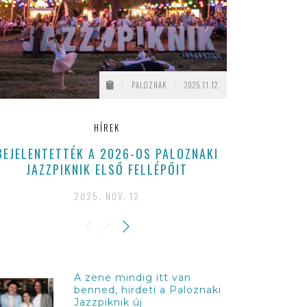
/
PALOZNAK
/
2025.11.12.
HÍREK
BEJELENTETTÉK A 2026-OS PALOZNAKI
LENYŰGÖZŐ 
JAZZPIKNIK ELSŐ FELLÉPŐIT
KÖZÖNSÉ
2025. NOV. 12
A zene mindig itt van
benned, hirdeti a Paloznaki
Jazzpiknik új