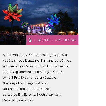
/
PALOZNAK
/
ZENEI FESZTIVÁL
A Paloznaki JazzPiknik 2026 augusztus 6-8.
között ismét világsztárokkal várja az igényes
zene rajongóit! Visszatér az idei fesztiválra a
közönségkedvenc Rick Astley, az Earth,
Wind & Fire Experience, a kétszeres
Grammy-díjas Gregory Porter,
valamint fellép a brit énekesnő,
dalszerző Ella Eyre, az Electro Lux, és a
Deladap formáció is.