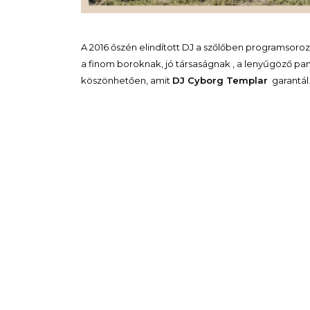
A 2016 őszén elindított DJ a szőlőben programsoroz
a finom boroknak, jó társaságnak , a lenyűgöző p
köszönhetően, amit
DJ Cyborg Templar
garantál