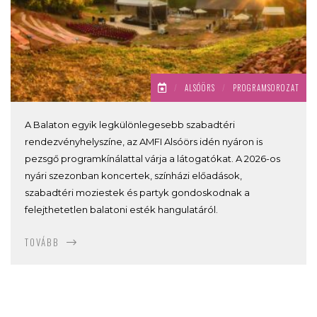
/
ALSÓÖRS
/
PROGRAMSOROZAT
A Balaton egyik legkülönlegesebb szabadtéri
rendezvényhelyszíne, az AMFI Alsóörs idén nyáron is
pezsgő programkínálattal várja a látogatókat. A 2026-os
nyári szezonban koncertek, színházi előadások,
szabadtéri moziestek és partyk gondoskodnak a
felejthetetlen balatoni esték hangulatáról.
TOVÁBB