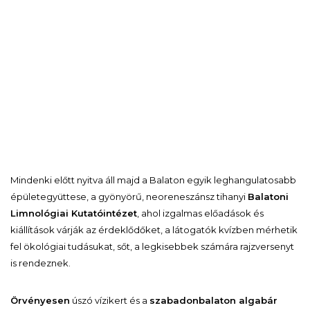
Mindenki előtt nyitva áll majd a Balaton egyik leghangulatosabb
épületegyüttese, a gyönyörű, neoreneszánsz tihanyi
Balatoni
Limnológiai Kutatóintézet
, ahol izgalmas előadások és
kiállítások várják az érdeklődőket, a látogatók kvízben mérhetik
fel ökológiai tudásukat, sőt, a legkisebbek számára rajzversenyt
is rendeznek.
Örvényesen
úszó vízikert és a
szabadonbalaton algabár