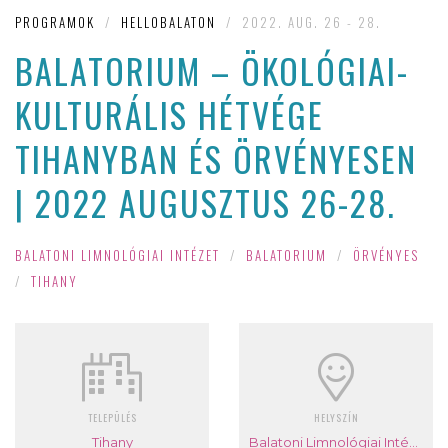
PROGRAMOK
/
HELLOBALATON
/
2022. AUG. 26 - 28.
BALATORIUM – ÖKOLÓGIAI-
KULTURÁLIS HÉTVÉGE
TIHANYBAN ÉS ÖRVÉNYESEN
| 2022 AUGUSZTUS 26-28.
BALATONI LIMNOLÓGIAI INTÉZET
/
BALATORIUM
/
ÖRVÉNYES
/
TIHANY
TELEPÜLÉS
HELYSZÍN
Tihany
Balatoni Limnológiai Intézet