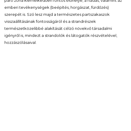
parti zóna kiemelkedően fontos élőhelye, a nádas, valamint az
emberi tevékenységek (beépítés, horgászat, fürdőzés)
szerepét is. Szó lesz majd a természetes partszakaszok
visszaállításának fontosságáról és a strandrészek
természetközelibbé alakítását célzó növekvő társadalmi
igényről is, mindezt a strandolók és látogatók részvételével,
hozzászólásaival.