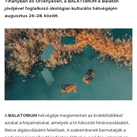
Tihanyban és Örvényesen, a BALATORIUM a Balaton
jövőjével foglalkozó ökológiai-kulturális hétvégéjén
augusztus 26–28. között.
A
BALATORIUM
hétvégéje megismerteti az érdeklődőkkel
azokat a folyamatokat, amelyek a tó fokozott hínárosodásáért,
illetve algásodásáért felelősek. A szakemberek bemutatják a